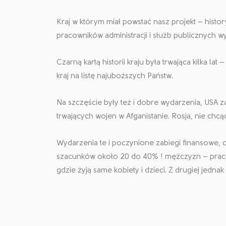
Kraj w którym miał powstać nasz projekt – hist
pracowników administracji i służb publicznych w
Czarną kartą historii kraju była trwająca kilka l
kraj na listę najuboższych Państw.
Na szczęście były też i dobre wydarzenia, USA 
trwających wojen w Afganistanie. Rosja, nie ch
Wydarzenia te i poczynione zabiegi finansowe, o
szacunków około 20 do 40% ! mężczyzn – pracuj
gdzie żyją same kobiety i dzieci. Z drugiej jedna