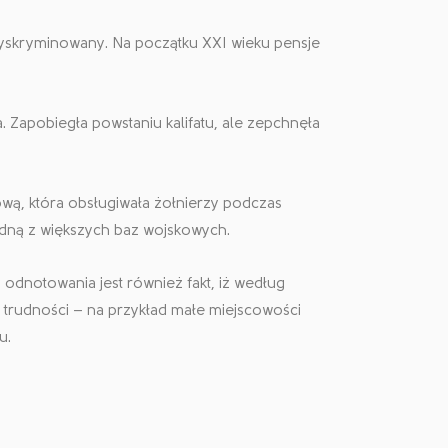
 dyskryminowany. Na początku XXI wieku pensje
a. Zapobiegła powstaniu kalifatu, ale zepchnęła
ową, która obsługiwała żołnierzy podczas
jedną z większych baz wojskowych.
 odnotowania jest również fakt, iż według
trudności – na przykład małe miejscowości
u.