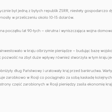
orycznie był jedną z byłych republik ZSRR, niestety gospodarczo
ynosiły w przeliczeniu około 10-15 dolarów.
at – na początku lat 90-tych – okrutna i wyniszczająca wojna domow
zainwestowało w kraju olbrzymie pieniądze – budując bazę wojsk
cąc pozwolić na zbyt duże wpływy również stworzyła w tym kraju 
bniżyły dług Państwowy i uratowały kraj przed bankructwa. Warty
e zarobkowo w Rosji co pociągnęło za sobą kaskadę kolejnych 
k strony część zarobionych w Rosji pieniędzy zasila ekonomię kraj