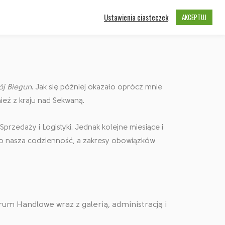
owania
Ustawienia ciasteczek
AKCEPTUJ
j Biegun
. Jak się później okazało oprócz mnie
eż z kraju nad Sekwaną.
przedaży i Logistyki. Jednak kolejne miesiące i
 to nasza codzienność, a zakresy obowiązków
rum Handlowe wraz z galerią, administracją i