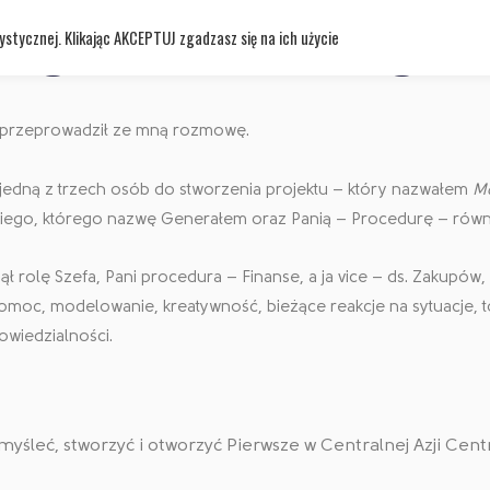
iegun - cz.1 - Przygot
stycznej. Klikając AKCEPTUJ zgadzasz się na ich użycie
– przeprowadził ze mną rozmowę.
o jedną z trzech osób do stworzenia projektu – który nazwałem
Mó
kiego, którego nazwę Generałem oraz Panią – Procedurę – równi
 rolę Szefa, Pani procedura – Finanse, a ja vice – ds. Zakupów, S
pomoc, modelowanie, kreatywność, bieżące reakcje na sytuacje,
owiedzialności.
myśleć, stworzyć i otworzyć Pierwsze w Centralnej Azji Cent