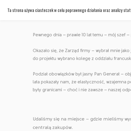
Mój b
Ta strona używa ciasteczek w celu poprawnego działania oraz analizy staty
Pewnego dnia – prawie 10 lat temu – mój szef 
Okazało się, że Zarząd firmy – wybrał mnie jak
do projektu wybrano kolegę z oddziału francus
Podział obowiązków był jasny Pan Generał – objął
lata pokazały nam, że elastyczność, wzajemna 
były granicami – choć i nie zawsze – naszej odp
Udaliśmy się na miejsce – gdzie mieliśmy wy
centralą zakupów.