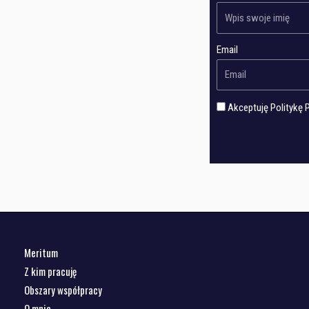
Email
Akceptuję Politykę 
Meritum
Z kim pracuję
Obszary współpracy
O mnie