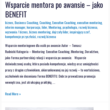
Wsparcie mentora po awansie – jako
BENEFIT
biznes
,
Business Coaching
,
Coaching
,
Executive Coaching
,
executive mentoring
,
interim manager
,
korporacja
,
lider
,
Mentoring
,
psychologia
,
rozwój biznesu
,
wyzwania
/
biznes
,
biznes mentoring
,
dojrzały lider
,
inspirujący szef
,
kompetencje przyszłości
,
rozwój biznesu
Wsparcie mentoringowe dla osób po awansie Autor – Tomasz
Rudnicki Kategoria – Mentoring Executive Coaching, Mentoring, Doradztwo,
jako forma partnerskiej relacji i wsparcia po awansie. Wsparcie
doświadczonej osoby, która posiada kompetencje, wiedzę oraz umiejętności
pracy z drugim człowiekiem, ukierunkowanej na jej rozwój – to wartościowa,
aczkolwiek nie doceniana forma BENEFITU. Dobrze prowadzona promocja
wewnętrzna, jest atrakcyjną praktyką, …
Read More »