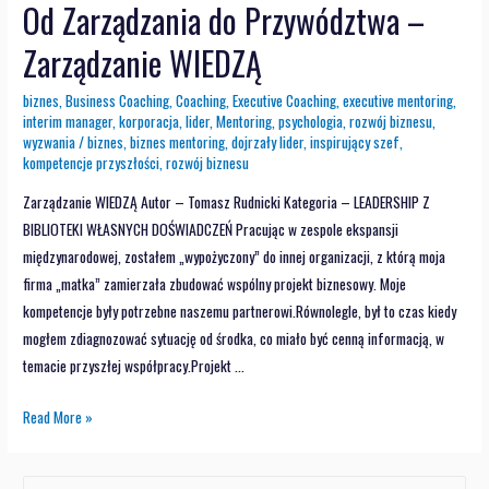
Od Zarządzania do Przywództwa –
Zarządzanie WIEDZĄ
biznes
,
Business Coaching
,
Coaching
,
Executive Coaching
,
executive mentoring
,
interim manager
,
korporacja
,
lider
,
Mentoring
,
psychologia
,
rozwój biznesu
,
wyzwania
/
biznes
,
biznes mentoring
,
dojrzały lider
,
inspirujący szef
,
kompetencje przyszłości
,
rozwój biznesu
Zarządzanie WIEDZĄ Autor – Tomasz Rudnicki Kategoria – LEADERSHIP Z
BIBLIOTEKI WŁASNYCH DOŚWIADCZEŃ Pracując w zespole ekspansji
międzynarodowej, zostałem „wypożyczony” do innej organizacji, z którą moja
firma „matka” zamierzała zbudować wspólny projekt biznesowy. Moje
kompetencje były potrzebne naszemu partnerowi.Równolegle, był to czas kiedy
mogłem zdiagnozować sytuację od środka, co miało być cenną informacją, w
temacie przyszłej współpracy.Projekt …
Read More »