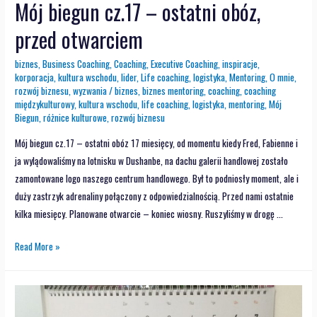
Mój biegun cz.17 – ostatni obóz,
przed otwarciem
biznes
,
Business Coaching
,
Coaching
,
Executive Coaching
,
inspiracje
,
korporacja
,
kultura wschodu
,
lider
,
Life coaching
,
logistyka
,
Mentoring
,
O mnie
,
rozwój biznesu
,
wyzwania
/
biznes
,
biznes mentoring
,
coaching
,
coaching
międzykulturowy
,
kultura wschodu
,
life coaching
,
logistyka
,
mentoring
,
Mój
Biegun
,
różnice kulturowe
,
rozwój biznesu
Mój biegun cz.17 – ostatni obóz 17 miesięcy, od momentu kiedy Fred, Fabienne i
ja wylądowaliśmy na lotnisku w Dushanbe, na dachu galerii handlowej zostało
zamontowane logo naszego centrum handlowego. Był to podniosły moment, ale i
duży zastrzyk adrenaliny połączony z odpowiedzialnością. Przed nami ostatnie
kilka miesięcy. Planowane otwarcie – koniec wiosny. Ruszyliśmy w drogę …
Read More »