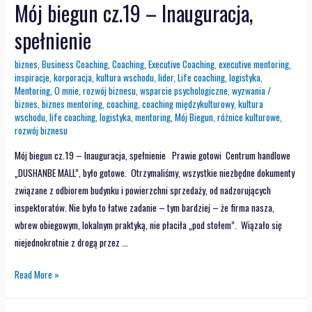
Mój biegun cz.19 – Inauguracja,
spełnienie
biznes
,
Business Coaching
,
Coaching
,
Executive Coaching
,
executive mentoring
,
inspiracje
,
korporacja
,
kultura wschodu
,
lider
,
Life coaching
,
logistyka
,
Mentoring
,
O mnie
,
rozwój biznesu
,
wsparcie psychologiczne
,
wyzwania
/
biznes
,
biznes mentoring
,
coaching
,
coaching międzykulturowy
,
kultura
wschodu
,
life coaching
,
logistyka
,
mentoring
,
Mój Biegun
,
różnice kulturowe
,
rozwój biznesu
Mój biegun cz.19 – Inauguracja, spełnienie Prawie gotowi Centrum handlowe
„DUSHANBE MALL”, było gotowe. Otrzymaliśmy, wszystkie niezbędne dokumenty
związane z odbiorem budynku i powierzchni sprzedaży, od nadzorujących
inspektoratów. Nie było to łatwe zadanie – tym bardziej – że firma nasza,
wbrew obiegowym, lokalnym praktyką, nie płaciła „pod stołem”. Wiązało się
niejednokrotnie z drogą przez …
Read More »