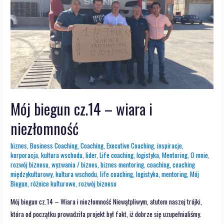
Mój biegun cz.14 – wiara i
niezłomność
biznes
,
Business Coaching
,
Coaching
,
Executive Coaching
,
inspiracje
,
korporacja
,
kultura wschodu
,
lider
,
Life coaching
,
logistyka
,
Mentoring
,
O mnie
,
rozwój biznesu
,
wyzwania
/
biznes
,
biznes mentoring
,
coaching
,
coaching
międzykulturowy
,
kultura wschodu
,
life coaching
,
logistyka
,
mentoring
,
Mój
Biegun
,
różnice kulturowe
,
rozwój biznesu
Mój biegun cz.14 – Wiara i niezłomność Niewątpliwym, atutem naszej trójki,
która od początku prowadziła projekt był fakt, iż dobrze się uzupełnialiśmy.