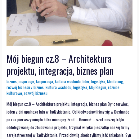
Mój biegun cz.8 – Architektura
projektu, integracja, biznes plan
biznes
,
inspiracje
,
korporacja
,
kultura wschodu
,
lider
,
logistyka
,
Mentoring
,
rozwój biznesu
/
biznes
,
kultura wschodu
,
logistyka
,
Mój Biegun
,
różnice
kulturowe
,
rozwój biznesu
Mój biegun cz.8 – Architektura projektu, integracja, biznes plan Był czerwiec,
jeden z dni upalnego lata w Tadżykistanie. Od kiedy pojawiliśmy się w Dushanbe
po raz pierwszy minęło kilka miesięcy. Fred – Generał – szef naszej trójki
oddelegowanej do zbudowania projektu, trzymał w ręku pieczątkę naszej firmy
zarejestrowanej w Tadżykistanie. Przed chwilą skończyliśmy jeść śniadanie. Syn