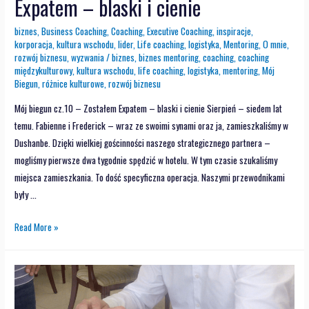
Expatem – blaski i cienie
biznes
,
Business Coaching
,
Coaching
,
Executive Coaching
,
inspiracje
,
korporacja
,
kultura wschodu
,
lider
,
Life coaching
,
logistyka
,
Mentoring
,
O mnie
,
rozwój biznesu
,
wyzwania
/
biznes
,
biznes mentoring
,
coaching
,
coaching
międzykulturowy
,
kultura wschodu
,
life coaching
,
logistyka
,
mentoring
,
Mój
Biegun
,
różnice kulturowe
,
rozwój biznesu
Mój biegun cz.10 – Zostałem Expatem – blaski i cienie Sierpień – siedem lat
temu. Fabienne i Frederick – wraz ze swoimi synami oraz ja, zamieszkaliśmy w
Dushanbe. Dzięki wielkiej gościnności naszego strategicznego partnera –
mogliśmy pierwsze dwa tygodnie spędzić w hotelu. W tym czasie szukaliśmy
miejsca zamieszkania. To dość specyficzna operacja. Naszymi przewodnikami
były …
Read More »