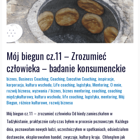
Mój biegun cz.11 – Zrozumieć
człowieka – badanie konsumenckie
biznes
,
Business Coaching
,
Coaching
,
Executive Coaching
,
inspiracje
,
korporacja
,
kultura wschodu
,
Life coaching
,
logistyka
,
Mentoring
,
O mnie
,
rozwój biznesu
,
wyzwania
/
biznes
,
biznes mentoring
,
coaching
,
coaching
międzykulturowy
,
kultura wschodu
,
life coaching
,
logistyka
,
mentoring
,
Mój
Biegun
,
różnice kulturowe
,
rozwój biznesu
Mój biegun cz.11 – zrozumieć człowieka Od kiedy zamieszkałem w
Tadżykistanie, praktycznie cały czas byłem w procesie poznawczym. Każdego
dnia, poznawałam nowych ludzi, uczestniczyłem w spotkaniach, odsiedziałem
dostawców, eksplorowałem handel, zwyczaje, kulturę kraju. Chłonąłem jak