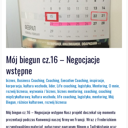
Mój biegun cz.16 – Negocjacje
wstępne
biznes
,
Business Coaching
,
Coaching
,
Executive Coaching
,
inspiracje
,
korporacja
,
kultura wschodu
,
lider
,
Life coaching
,
logistyka
,
Mentoring
,
O mnie
,
rozwój biznesu
,
wyzwania
/
biznes
,
biznes mentoring
,
coaching
,
coaching
międzykulturowy
,
kultura wschodu
,
life coaching
,
logistyka
,
mentoring
,
Mój
Biegun
,
różnice kulturowe
,
rozwój biznesu
Mój biegun cz.16 – Negocjacje wstępne Nasz projekt doczekał się momentu
prezentacji podczas Konwencji naszej firmy we Francji. Wraz z Frederickiem
przygotowaliśmy materiał, połączonyz nagranym filmem o Tadżykistanie oraz