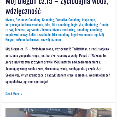
Mój biegun cz.15 – Życiodajna woda,
wdzięczność
biznes
,
Business Coaching
,
Coaching
,
Executive Coaching
,
inspiracje
,
korporacja
,
kultura wschodu
,
lider
,
Life coaching
,
logistyka
,
Mentoring
,
O mnie
,
rozwój biznesu
,
wyzwania
/
biznes
,
biznes mentoring
,
coaching
,
coaching
międzykulturowy
,
kultura wschodu
,
life coaching
,
logistyka
,
mentoring
,
Mój
Biegun
,
różnice kulturowe
,
rozwój biznesu
Mój biegun cz.15 – Życiodajna woda, wdzięczność Tadżykistan, z racji swojego
położenia geograficznego, jest bardzo zasobny w wodę. Ponad 70% kraju to
góry z najwyższym szczytem prawie 7500 metrów nad poziomem morza.
Topniejący śnieg zasila rzeki, które niosą wodę, zasilając dużą część Azji
Środkowej, w tym graniczące z Tadżykistanem kraje sąsiednie. Według obliczeń
specjalistów, ogromny potencjał …
Read More »