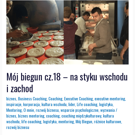
Mój biegun cz.18 – na styku wschodu
i zachod
biznes
,
Business Coaching
,
Coaching
,
Executive Coaching
,
executive mentoring
,
inspiracje
,
korporacja
,
kultura wschodu
,
lider
,
Life coaching
,
logistyka
,
Mentoring
,
O mnie
,
rozwój biznesu
,
wsparcie psychologiczne
,
wyzwania
/
biznes
,
biznes mentoring
,
coaching
,
coaching międzykulturowy
,
kultura
wschodu
,
life coaching
,
logistyka
,
mentoring
,
Mój Biegun
,
różnice kulturowe
,
rozwój biznesu