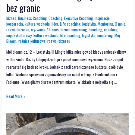
bez granic
biznes
,
Business Coaching
,
Coaching
,
Executive Coaching
,
inspiracje
,
korporacja
,
kultura wschodu
,
lider
,
Life coaching
,
logistyka
,
Mentoring
,
O mnie
,
rozwój biznesu
,
wyzwania
/
biznes
,
biznes mentoring
,
coaching
,
coaching
międzykulturowy
,
kultura wschodu
,
life coaching
,
logistyka
,
mentoring
,
Mój
Biegun
,
różnice kulturowe
,
rozwój biznesu
Mój biegun cz.12 – Logistyka III Minęło kilka miesięcy od kiedy zamieszkaliśmy
w Duszanbe. Każdy kolejny dzień, przynosił nam nowe wyzwania. Nasz zespół
rozrastał się krok po kroku. Jednak z racji ograniczonego budżetu, osób było
kilka. Wieloma sprawami zajmowaliśmy się nadal w troje z Frederickiem i
Fabienne. Wynajęliśmy biuraw centrum miasta. W składzie pojawiła się …
Read More »