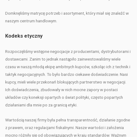
Domknęliśmy matrycę potrzeb i asortyment, który miał się znaleźć w
naszym centrum handlowym.
Kodeks etyczny
Rozpoczęliśmy wstępne negocjacje z producentami, dystrybutorami i
dostawcami. Zanim to jednak nastąpiło zainwestowaliśmy wiele
czasu w naszą młodą ekipę ambitnych kupców, szkoląc ich z technik i
taktyk negocjacyjnych. To było bardzo ciekawe doświadczenie. Nasi
kupcy, mieli wiele przekonań blokujących partnerstwo w negocjacji.
Ich doświadczenia, zbudowały w nich mocne zapory w postaci
układów czy koneksji opartych o świat polityki, często popartych
działaniami dla mnie po za granicą etyki.
Wartością naszej firmy była pełna transparentność, działanie zgodne
z prawem, oraz regulacjami fiskalnymi. Nasze wartości i założenia
mocno różniły się od obowiązujących w kraju standardów. Ważnym