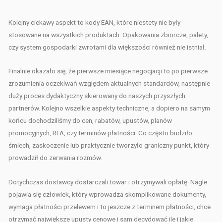
Kolejny ciekawy aspekt to kody EAN, które niestety nie były
stosowane na wszystkich produktach. Opakowania zbiorcze, palety,
czy system gospodarki zwrotami dla większości również nie istniał.
Finalnie okazało się, że pierwsze miesiące negocjacji to po pierwsze
zrozumienia oczekiwań względem aktualnych standardów, następnie
duży proces dydaktyczny skierowany do naszych przyszłych
partnerów. Kolejno wszelkie aspekty techniczne, a dopiero na samym
końcu dochodziliśmy do cen, rabatów, upustów, planów
promocyjnych, RFA, czy terminów płatności. Co często budziło
śmiech, zaskoczenie lub praktycznie tworzyło graniczny punkt, który
prowadził do zerwania rozmów.
Dotychczas dostawcy dostarczali towar i otrzymywali opłatę. Nagle
pojawia się człowiek, który wprowadza skomplikowane dokumenty,
wymaga płatności przelewem i to jeszcze z terminem płatności, chce
otrzymać największe upusty cenowe i sam decydować ile i jakie