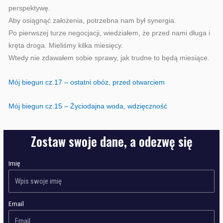
perspektywę.
Aby osiągnąć założenia, potrzebna nam był synergia.
Po pierwszej turze negocjacji, wiedziałem, że przed nami długa i
kręta droga. Mieliśmy kilka miesięcy.
Wtedy nie zdawałem sobie sprawy, jak trudne to będą miesiące.
Mój biegun cz.17 – ostatni obóz, przed otwarciem
Mój biegun cz.15 – Życiodajna woda, wdzięczność
Zostaw swoje dane, a odezwę się
Imię
Email