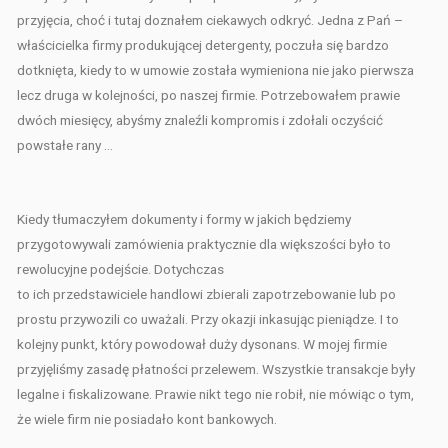
przyjęcia, choć i tutaj doznałem ciekawych odkryć. Jedna z Pań –
właścicielka firmy produkującej detergenty, poczuła się bardzo
dotknięta, kiedy to w umowie została wymieniona nie jako pierwsza
lecz druga w kolejności, po naszej firmie. Potrzebowałem prawie
dwóch miesięcy, abyśmy znaleźli kompromis i zdołali oczyścić
powstałe rany …
Kiedy tłumaczyłem dokumenty i formy w jakich będziemy
przygotowywali zamówienia praktycznie dla większości było to
rewolucyjne podejście. Dotychczas
to ich przedstawiciele handlowi zbierali zapotrzebowanie lub po
prostu przywozili co uważali. Przy okazji inkasując pieniądze. I to
kolejny punkt, który powodował duży dysonans. W mojej firmie
przyjęliśmy zasadę płatności przelewem. Wszystkie transakcje były
legalne i fiskalizowane. Prawie nikt tego nie robił, nie mówiąc o tym,
że wiele firm nie posiadało kont bankowych.