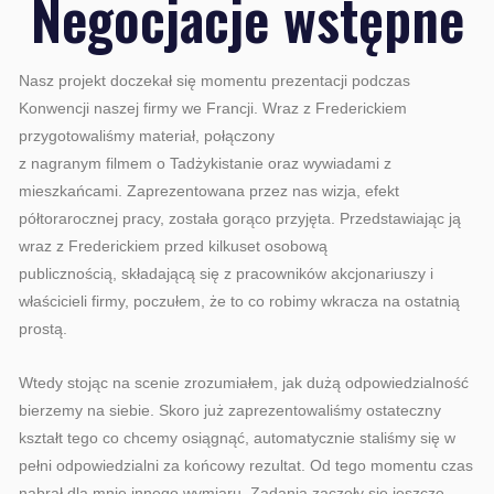
Negocjacje wstępne
Nasz projekt doczekał się momentu prezentacji podczas
Konwencji naszej firmy we Francji. Wraz z Frederickiem
przygotowaliśmy materiał, połączony
z nagranym filmem o Tadżykistanie oraz wywiadami z
mieszkańcami. Zaprezentowana przez nas wizja, efekt
półtorarocznej pracy, została gorąco przyjęta. Przedstawiając ją
wraz z Frederickiem przed kilkuset osobową
publicznością, składającą się z pracowników akcjonariuszy i
właścicieli firmy, poczułem, że to co robimy wkracza na ostatnią
prostą.
Wtedy stojąc na scenie zrozumiałem, jak dużą odpowiedzialność
bierzemy na siebie. Skoro już zaprezentowaliśmy ostateczny
kształt tego co chcemy osiągnąć, automatycznie staliśmy się w
pełni odpowiedzialni za końcowy rezultat. Od tego momentu czas
nabrał dla mnie innego wymiaru. Zadania zaczęły się jeszcze