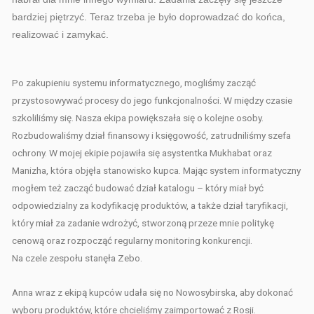
bardziej piętrzyć. Teraz trzeba je było doprowadzać do końca,
realizować i zamykać.
Po zakupieniu systemu informatycznego, mogliśmy zacząć
przystosowywać procesy do jego funkcjonalności. W między czasie
szkoliliśmy się. Nasza ekipa powiększała się o kolejne osoby.
Rozbudowaliśmy dział finansowy i księgowość, zatrudniliśmy szefa
ochrony. W mojej ekipie pojawiła się asystentka Mukhabat oraz
Manizha, która objęła stanowisko kupca. Mając system informatyczny
mogłem też zacząć budować dział katalogu – który miał być
odpowiedzialny za kodyfikację produktów, a także dział taryfikacji,
który miał za zadanie wdrożyć, stworzoną przeze mnie politykę
cenową oraz rozpocząć regularny monitoring konkurencji.
Na czele zespołu stanęła Zebo.
Anna wraz z ekipą kupców udała się no Nowosybirska, aby dokonać
wyboru produktów, które chcieliśmy zaimportować z Rosji.