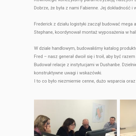
Dobrze, że była z nami Fabienne. Jej dokładność i 
Frederick z działu logistyki zaczął budować mega
Stephane, koordynował montaż wyposażenia w hali 
W dziale handlowym, budowaliśmy katalog produkto
Fred – nasz generał dwoił się i troił, aby być ra
Budował relacje z instytucjami w Dushanbe. Dzieln
konstruktywne uwagi i wskazówki.
I to co było niezmiernie cenne, dużo wsparcia or