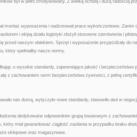
ników był w pełni zmotywowany. Z wielką ochotą i dużą radością prz
ł montaż wyposażenia i nadzorował prace wykończeniowe. Zanim do
iorem i ekipą działu logistyki złożyli stosowne zamówienia i pilotow
ę przed naszym obiektem. Sprzęt i wyposażenie przyjeżdżały do nas z 
ętu, który spełniałby nasze normy.
bając o wysokie standardy, zapewniające jakość i bezpieczeństwo p
skalę z zachowaniem norm bezpieczeństwa żywności, z pełną certyf
ało nas dumą, wytyczyło nowe standardy, stanowiło atut w negocjacja
chłodzenia dedykowane odpowiednim grupą towarowym z zachowaniem
który miał gwarantować ciągłość zasilania w przypadku braku dostawy
telaże sklepowe oraz magazynowe.