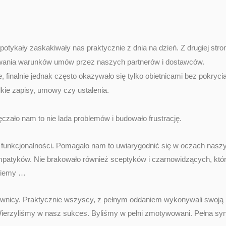
potykały zaskakiwały nas praktycznie z dnia na dzień. Z drugiej stron
wania warunków umów przez naszych partnerów i dostawców.
, finalnie jednak często okazywało się tylko obietnicami bez pokryci
ie zapisy, umowy czy ustalenia.
czało nam to nie lada problemów i budowało frustrację.
i funkcjonalności. Pomagało nam to uwiarygodnić się w oczach nasz
patyków. Nie brakowało również sceptyków i czarnowidzących, którz
kniemy …
cownicy. Praktycznie wszyscy, z pełnym oddaniem wykonywali swoją 
Wierzyliśmy w nasz sukces. Byliśmy w pełni zmotywowani. Pełna syn