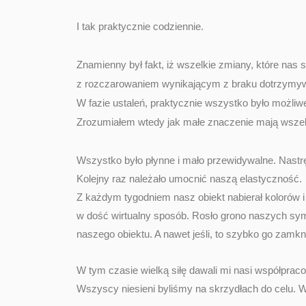
I tak praktycznie codziennie.
Znamienny był fakt, iż wszelkie zmiany, które nas s
z rozczarowaniem wynikającym z braku dotrzymy
W fazie ustaleń, praktycznie wszystko było możliwe
Zrozumiałem wtedy jak małe znaczenie mają wszelk
Wszystko było płynne i mało przewidywalne. Nastrę
Kolejny raz należało umocnić naszą elastyczność.
Z każdym tygodniem nasz obiekt nabierał kolorów 
w dość wirtualny sposób. Rosło grono naszych sym
naszego obiektu. A nawet jeśli, to szybko go zam
W tym czasie wielką siłę dawali mi nasi współpra
Wszyscy niesieni byliśmy na skrzydłach do celu. 