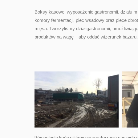
Boksy kasowe, wyposażenie gastronomii, działu mi
komory fermentacji, piec wsadowy oraz piece obro
mięsa. Tworzyliśmy dział gastronomii, umożliwiaj
produktów na wagę – aby oddać wizerunek bazaru
Równolegle kończyliśmy parametryzację naszych sy