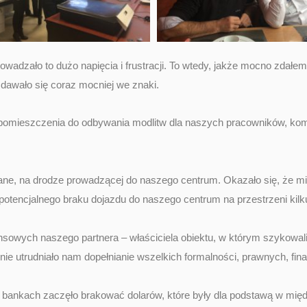
wadzało to dużo napięcia i frustracji. To wtedy, jakże mocno zdałe
dawało się coraz mocniej we znaki.
 pomieszczenia do odbywania modlitw dla naszych pracowników, komp
e, na drodze prowadzącej do naszego centrum. Okazało się, że mi
tencjalnego braku dojazdu do naszego centrum na przestrzeni kilk
inansowych naszego partnera – właściciela obiektu, w którym szyk
ernie utrudniało nam dopełnianie wszelkich formalności, prawnych, fi
e w bankach zaczęło brakować dolarów, które były dla podstawą w m