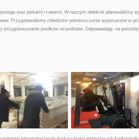
ęsnego oraz piekarni i cukierni. W naszym obiekcie planowaliśmy 
towe. Przygotowaliśmy chłodzone pomieszczenia wyposażone w profe
ący przygotowywanie posiłków od podstaw. Odpowiadając na potrzeby 
.
stemów informatycznych, krok po kroku analizując ich funkcjonaln