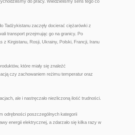
ychodziliśmy do pracy. Wiedzieliśmy sens tego co
 Tadżykistanu zaczęły docierać ciężarówki z
ali transport przejmując go na granicy. Po
Kirgistanu, Rosji, Ukrainy, Polski, Francji, Iranu
roduktów, które miały się znaleźć
ikacją czy zachowaniem reżimu temperatur oraz
ch, ale i nastręczało niezliczoną ilość trudności.
 odrębności poszczególnych kategorii
 energii elektrycznej, a zdarzało się kilka razy w