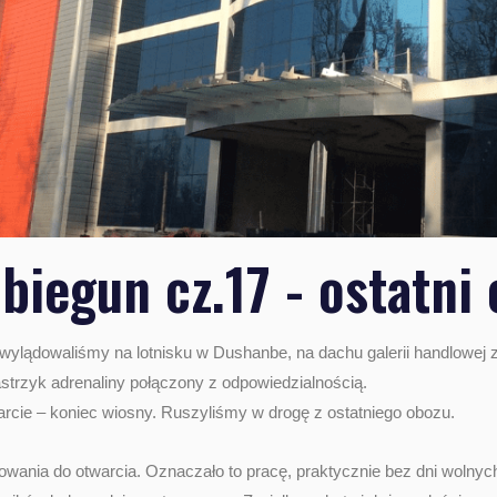
biegun cz.17 - ostatni
a wylądowaliśmy na lotnisku w Dushanbe, na dachu galerii handlowe
astrzyk adrenaliny połączony z odpowiedzialnością.
arcie – koniec wiosny. Ruszyliśmy w drogę z ostatniego obozu.
wania do otwarcia. Oznaczało to pracę, praktycznie bez dni wolnych