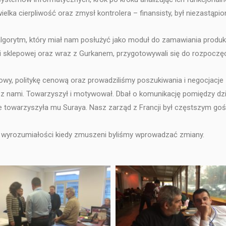
wielka cierpliwość oraz zmysł kontrolera – finansisty, był niezastąp
 algorytm, który miał nam posłużyć jako moduł do zamawiania produk
sklepowej oraz wraz z Gurkanem, przygotowywali się do rozpoczęci
wy, politykę cenową oraz prowadziliśmy poszukiwania i negocjacje
zem z nami. Towarzyszył i motywował. Dbał o komunikację pomiędzy d
ie towarzyszyła mu Suraya. Nasz zarząd z Francji był częstszym go
az wyrozumiałości kiedy zmuszeni byliśmy wprowadzać zmiany.