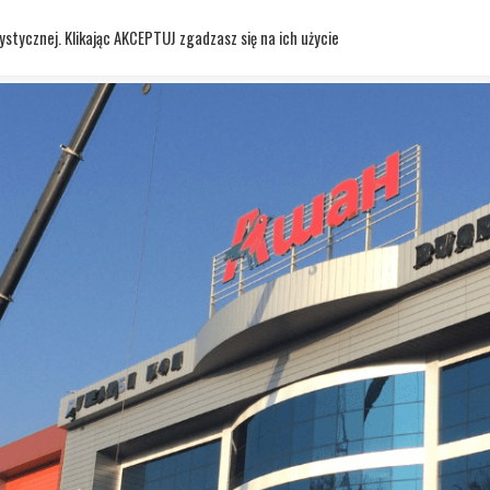
stycznej. Klikając AKCEPTUJ zgadzasz się na ich użycie
łpracy
O mnie
Cennik i oferta
Strefa wiedzy
Ko